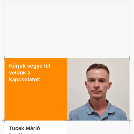
Kérjük vegye fel
velünk a
kapcsolatot:
Tucek Márió