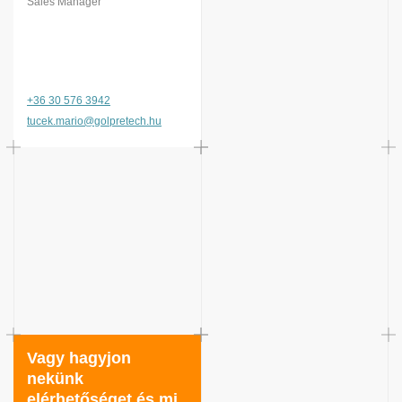
Sales Manager
+36 30 576 3942
tucek.mario@golpretech.hu
Vagy hagyjon
nekünk
elérhetőséget és mi