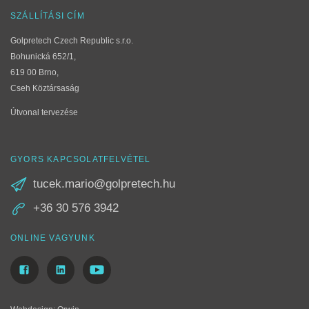
SZÁLLÍTÁSI CÍM
Golpretech Czech Republic s.r.o.
Bohunická 652/1,
619 00 Brno,
Cseh Köztársaság
Útvonal tervezése
GYORS KAPCSOLATFELVÉTEL
tucek.mario@golpretech.hu
+36 30 576 3942
ONLINE VAGYUNK