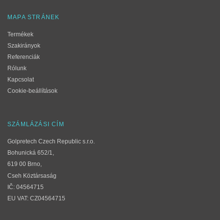
MAPA STRÁNEK
Termékek
Szakirányok
Referenciák
Rólunk
Kapcsolat
Cookie-beállítások
SZÁMLÁZÁSI CÍM
Golpretech Czech Republic s.r.o.
Bohunická 652/1,
619 00 Brno,
Cseh Köztársaság
IČ: 04564715
EU VAT: CZ04564715