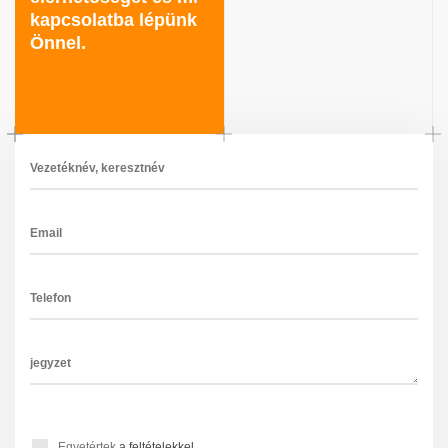
kapcsolatba lépünk
Önnel.
Egyetértek
a feltételekkel
.