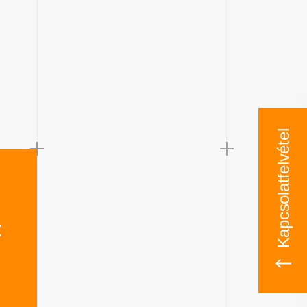
Kapcsolatfelvétel
t