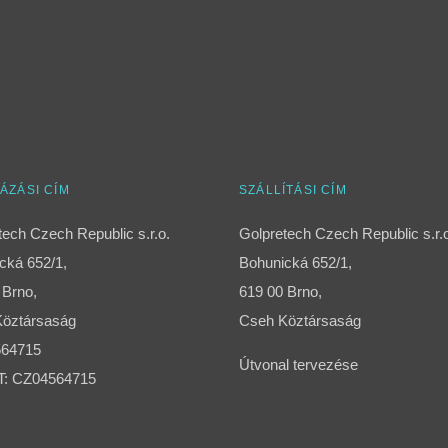
ÁZÁSI CÍM
SZÁLLÍTÁSI CÍM
tech Czech Republic s.r.o.
Golpretech Czech Republic s.r.
cká 652/1,
Bohunická 652/1,
 Brno,
619 00 Brno,
öztársaság
Cseh Köztársaság
564715
Útvonal tervezése
T: CZ04564715