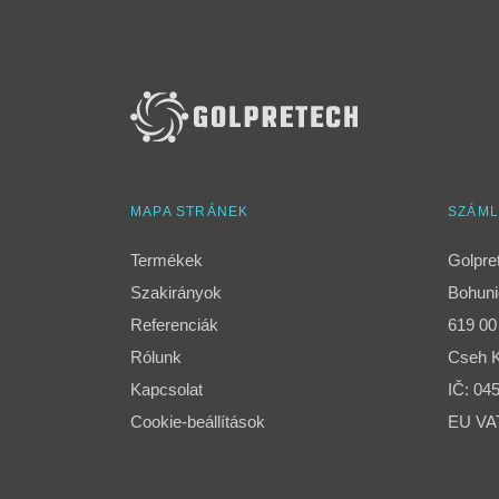
MAPA STRÁNEK
SZÁML
Termékek
Golpre
Szakirányok
Bohuni
Referenciák
619 00
Rólunk
Cseh K
Kapcsolat
IČ: 04
Cookie-beállítások
EU VA