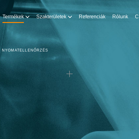
Termékek
Szakterületek
Referenciák
Rólunk
C
 NYOMATELLENŐRZÉS