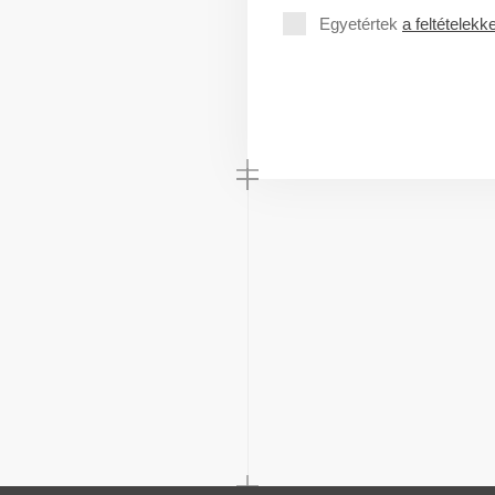
Egyetértek
a feltételekke