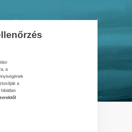
llenőrzés
tási
a, a
nnyiségének
tosítják a
hibátlan
erektől