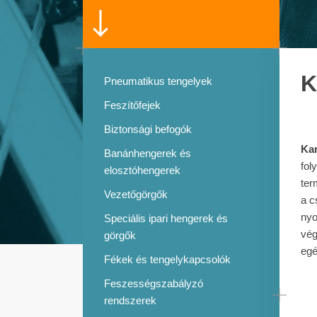
K
Pneumatikus tengelyek
Feszítőfejek
Biztonsági befogók
Ka
Banánhengerek és
fol
elosztóhengerek
ter
Vezetőgörgők
a c
nyo
Speciális ipari hengerek és
vég
görgők
egé
Fékek és tengelykapcsolók
Feszességszabályzó
rendszerek