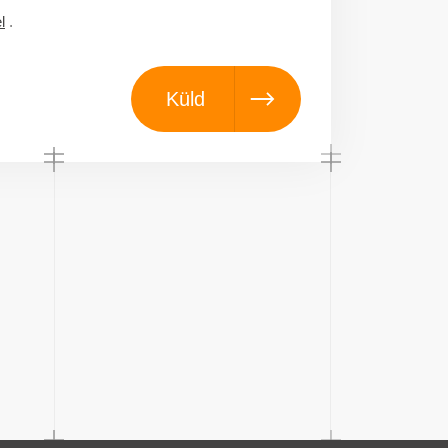
l
.
Küld