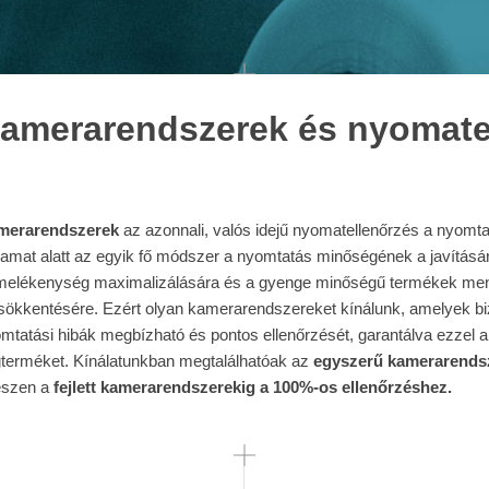
amerarendszerek és nyomate
merarendszerek
az azonnali, valós idejű nyomatellenőrzés a nyomta
yamat alatt az egyik fő módszer a nyomtatás minőségének a javításár
melékenység maximalizálására és a gyenge minőségű termékek me
sökkentésére. Ezért olyan kamerarendszereket kínálunk, amelyek biz
mtatási hibák megbízható és pontos ellenőrzését, garantálva ezzel a 
terméket. Kínálatunkban megtalálhatóak az
egyszerű kamerarendsz
szen a
fejlett kamerarendszerekig a 100%-os ellenőrzéshez.