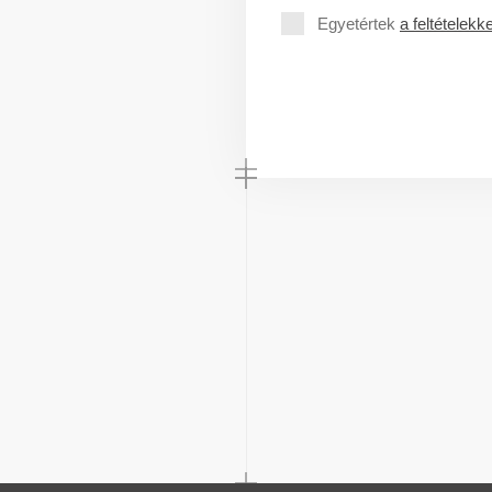
Egyetértek
a feltételekke