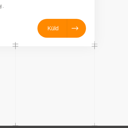
l
.
Küld