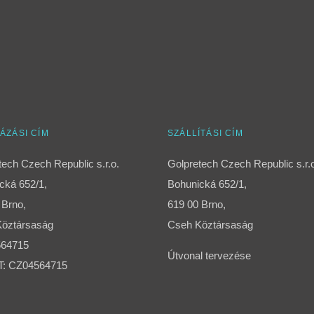
ÁZÁSI CÍM
SZÁLLÍTÁSI CÍM
tech Czech Republic s.r.o.
Golpretech Czech Republic s.r.
cká 652/1,
Bohunická 652/1,
 Brno,
619 00 Brno,
öztársaság
Cseh Köztársaság
564715
Útvonal tervezése
T: CZ04564715