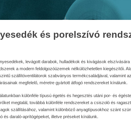
yesedék és porelszívó rends
nyesedékek, levágott darabok, hulladékok és kivágások elszívására 
dszerek a modern feldolgozóüzemek nélkülözhetetlen kiegészítői. A
szintű szállítóventilátorok szabványos termékcsaládjával, valamint 
árásainak megfelelő, méretre gyártott átfogó rendszereket kínálunk.
álatunkban különféle típusú égetés és hegesztés utáni por- és égés
rőket megtalál, továbbá különféle rendszereket a csiszoló és ragasz
agok szállításához, valamint különböző anyagtípusokhoz szánt szü
ó és daraló-aprítógépeket, illetve préseket kínálunk.