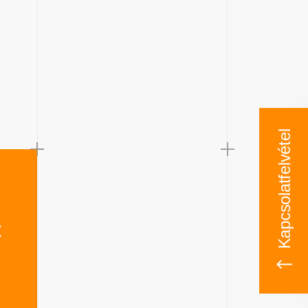
Kapcsolatfelvétel
t