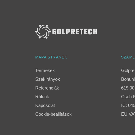
MAPA STRÁNEK
SZÁML
Termékek
Golpre
Szakirányok
Bohuni
Referenciák
619 00
Rólunk
Cseh K
Kapcsolat
IČ: 04
Cookie-beállítások
EU VA