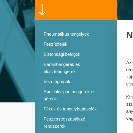
N
Pneumatikus tengelyek
Feszítőfejek
Biztonsági befogók
Az 
Banánhengerek és
ren
elosztóhengerek
zaj
Vezetőgörgők
elv
Speciális ipari hengerek és
Kín
görgők
szű
Fékek és tengelykapcsolók
any
vág
Feszességszabályzó
rendszerek