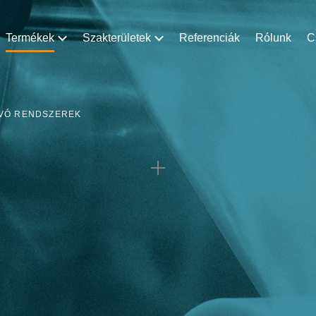
Termékek
Szakterületek
Referenciák
Rólunk
C
ÍVÓ RENDSZEREK