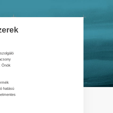
zerek
szolgáló
lacsony
az Önök
termék
tó hatású
netmentes