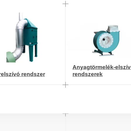
Anyagtörmelék-elszí
elszívó rendszer
rendszerek