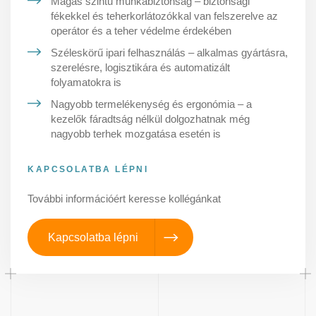
Magas szintű munkabiztonság – biztonsági
fékekkel és teherkorlátozókkal van felszerelve az
operátor és a teher védelme érdekében
Széleskörű ipari felhasználás – alkalmas gyártásra,
szerelésre, logisztikára és automatizált
folyamatokra is
Nagyobb termelékenység és ergonómia – a
kezelők fáradtság nélkül dolgozhatnak még
nagyobb terhek mozgatása esetén is
KAPCSOLATBA LÉPNI
További információért keresse kollégánkat
Kapcsolatba lépni