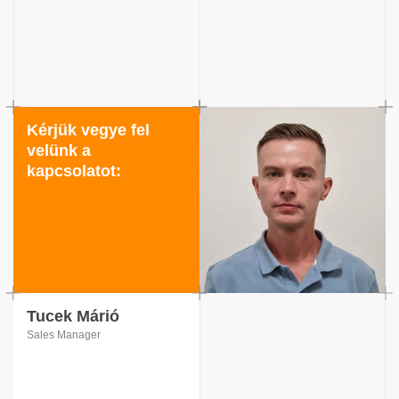
Kérjük vegye fel
velünk a
kapcsolatot:
Tucek Márió
Sales Manager