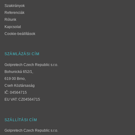
Szakirányok
Referenciák
Rólunk
Kapcsolat
Cookie-beállítások
SZÁMLÁZÁSI CÍM
Golpretech Czech Republic s.r.o.
Bohunická 652/1,
619 00 Brno,
Cseh Köztársaság
IČ: 04564715
EU VAT: CZ04564715
SZÁLLÍTÁSI CÍM
Golpretech Czech Republic s.r.o.