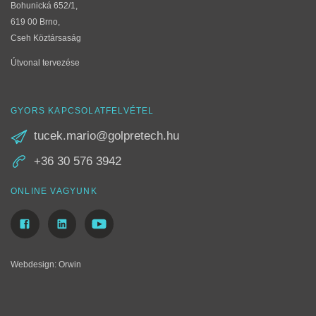
Bohunická 652/1,
619 00 Brno,
Cseh Köztársaság
Útvonal tervezése
GYORS KAPCSOLATFELVÉTEL
tucek.mario@golpretech.hu
+36 30 576 3942
ONLINE VAGYUNK
Webdesign
:
Orwin