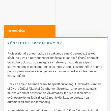
termékleírás
RÉSZLETES SPECIFIKÁCIÓK
Professzionális pneumatikus és vákumos emelő berendezéseket
kínálunk. Ezek a berendezések ideálisak különböző típusú dobozok,
ládák, hordók, stb. biztonságos és hatékony mozgatására ipari
környezetben. A fejlett pneumatikus rendszernek köszönhetően a teher
pontos pozicionálása könnyedén és minimális fizikai erőfeszítéssel
végezhető el.
Ezek az emelő berendezések beépített biztonsági funkciókkal vannak
ellátva, például fékekkel és teherkorlátozókkal, amelyek maximális
munkavédelmet biztosítanak. Alkalmazási területük széleskörű –
gyártósoroktól és logisztikai központoktól kezdve egészen az
automatizált munkaállomásokig.
Ha megbízható megoldást keres a különböző típusú dobozok, ládák,