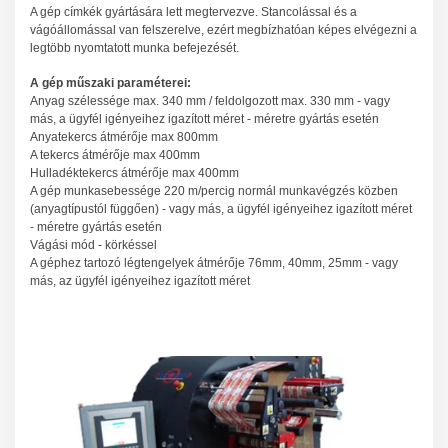
A gép címkék gyártására lett megtervezve. Stancolással és a
vágóállomással van felszerelve, ezért megbízhatóan képes elvégezni a
legtöbb nyomtatott munka befejezését.
A gép műszaki paraméterei:
Anyag szélessége max. 340 mm / feldolgozott max. 330 mm - vagy
más, a ügyfél igényeihez igazított méret - méretre gyártás esetén
Anyatekercs átmérője max 800mm
A tekercs átmérője max 400mm
Hulladéktekercs átmérője max 400mm
A gép munkasebessége 220 m/percig normál munkavégzés közben
(anyagtípustól függően) - vagy más, a ügyfél igényeihez igazított méret
- méretre gyártás esetén
Vágási mód - körkéssel
A géphez tartozó légtengelyek átmérője 76mm, 40mm, 25mm - vagy
más, az ügyfél igényeihez igazított méret