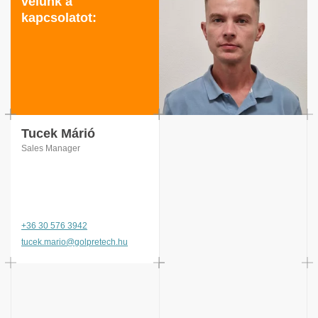
velünk a
kapcsolatot:
Tucek Márió
Sales Manager
+36 30 576 3942
tucek.mario@golpretech.hu