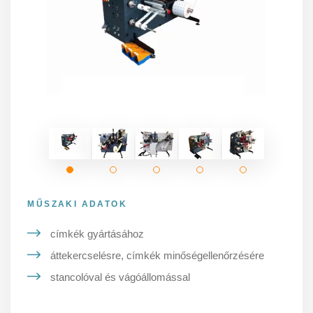
MŰSZAKI ADATOK
címkék gyártásához
áttekercselésre, címkék minőségellenőrzésére
stancolóval és vágóállomással