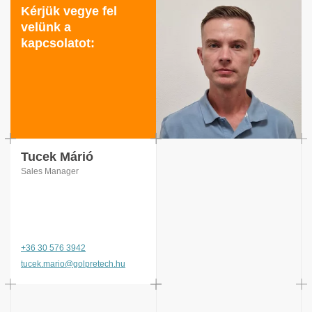
Kérjük vegye fel
velünk a
kapcsolatot:
Tucek Márió
Sales Manager
+36 30 576 3942
tucek.mario@golpretech.hu