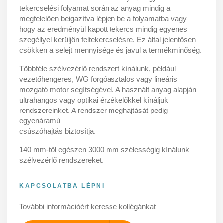
tekercselési folyamat során az anyag mindig a
megfelelően beigazítva lépjen be a folyamatba vagy
hogy az eredményül kapott tekercs mindig egyenes
szegéllyel kerüljön feltekercselésre. Ez által jelentősen
csökken a selejt mennyisége és javul a termékminőség.
Többféle szélvezérlő rendszert kínálunk, például
vezetőhengeres, WG forgóasztalos vagy lineáris
mozgató motor segítségével. A használt anyag alapján
ultrahangos vagy optikai érzékelőkkel kínáljuk
rendszereinket. A rendszer meghajtását pedig
egyenáramú
csúszóhajtás biztosítja.
140 mm-től egészen 3000 mm szélességig kínálunk
szélvezérlő rendszereket.
KAPCSOLATBA LÉPNI
További információért keresse kollégánkat