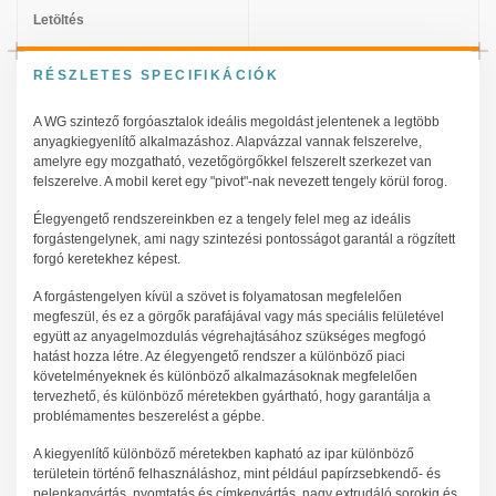
Letöltés
RÉSZLETES SPECIFIKÁCIÓK
A WG szintező forgóasztalok ideális megoldást jelentenek a legtöbb
anyagkiegyenlítő alkalmazáshoz. Alapvázzal vannak felszerelve,
amelyre egy mozgatható, vezetőgörgőkkel felszerelt szerkezet van
felszerelve. A mobil keret egy "pivot"-nak nevezett tengely körül forog.
Élegyengető rendszereinkben ez a tengely felel meg az ideális
forgástengelynek, ami nagy szintezési pontosságot garantál a rögzített
forgó keretekhez képest.
A forgástengelyen kívül a szövet is folyamatosan megfelelően
megfeszül, és ez a görgők parafájával vagy más speciális felületével
együtt az anyagelmozdulás végrehajtásához szükséges megfogó
hatást hozza létre. Az élegyengető rendszer a különböző piaci
követelményeknek és különböző alkalmazásoknak megfelelően
tervezhető, és különböző méretekben gyártható, hogy garantálja a
problémamentes beszerelést a gépbe.
A kiegyenlítő különböző méretekben kapható az ipar különböző
területein történő felhasználáshoz, mint például papírzsebkendő- és
pelenkagyártás, nyomtatás és címkegyártás, nagy extrudáló sorokig és