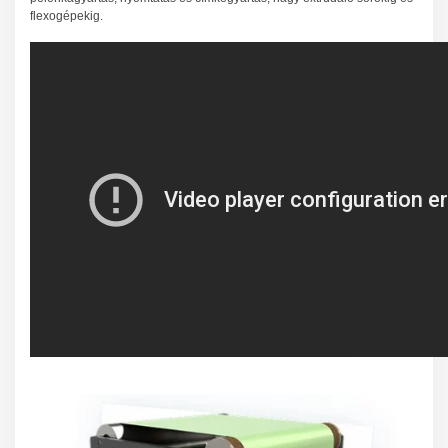
flexogépekig.