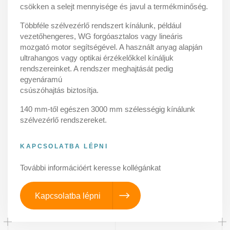
csökken a selejt mennyisége és javul a termékminőség.
Többféle szélvezérlő rendszert kínálunk, például
vezetőhengeres, WG forgóasztalos vagy lineáris
mozgató motor segítségével. A használt anyag alapján
ultrahangos vagy optikai érzékelőkkel kínáljuk
rendszereinket. A rendszer meghajtását pedig
egyenáramú
csúszóhajtás biztosítja.
140 mm-től egészen 3000 mm szélességig kínálunk
szélvezérlő rendszereket.
KAPCSOLATBA LÉPNI
További információért keresse kollégánkat
Kapcsolatba lépni