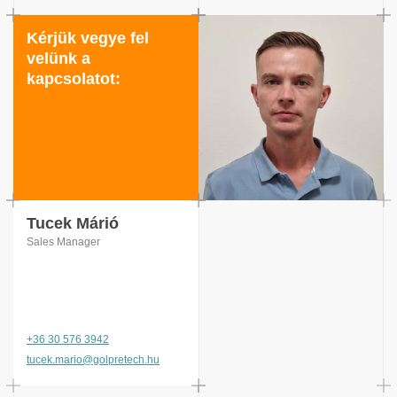
Kérjük vegye fel
velünk a
kapcsolatot:
Tucek Márió
Sales Manager
+36 30 576 3942
tucek.mario@golpretech.hu