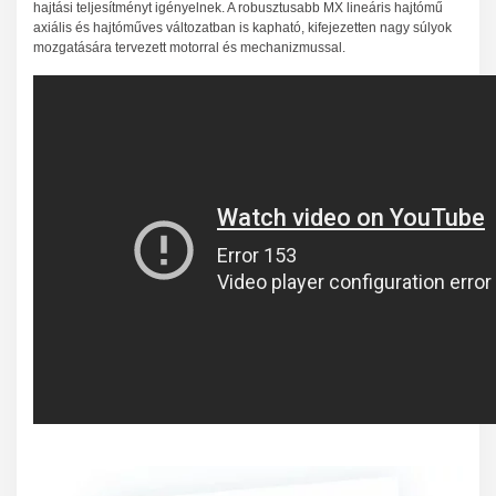
hajtási teljesítményt igényelnek. A robusztusabb MX lineáris hajtómű
axiális és hajtóműves változatban is kapható, kifejezetten nagy súlyok
mozgatására tervezett motorral és mechanizmussal.