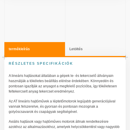
termékleírás
Letöltés
RÉSZLETES SPECIFIKÁCIÓK
A lineáris hajtásokat általában a gépek le- és tekercselő állványain
használják a tökéletes beállítás elérése érdekében. Könnyedén és
pontosan igazítják az anyagot a megfelelő pozícióba, így tökéletesen
feltekercselt anyag tekercset eredményez.
Az AT lineáris hajtóművek a léptetőmotorok legújabb generációjával
vannak felszerelve, és gyorsan és pontosan mozognak a
golyóscsavarok és csapágyak segítségével.
Axiális hajtások vagy hajtóműves motorok állnak rendelkezésre
azokhoz az alkalmazásokhoz, amelyek helycsökkentést vagy nagyobb